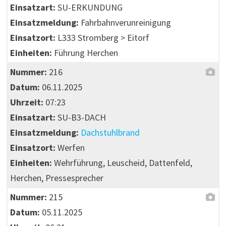
Einsatzart:
SU-ERKUNDUNG
Einsatzmeldung:
Fahrbahnverunreinigung
Einsatzort:
L333 Stromberg > Eitorf
Einheiten:
Führung Herchen
Nummer:
216
Datum:
06.11.2025
Uhrzeit:
07:23
Einsatzart:
SU-B3-DACH
Einsatzmeldung:
Dachstuhlbrand
Einsatzort:
Werfen
Einheiten:
Wehrführung, Leuscheid, Dattenfeld,
Herchen, Pressesprecher
Nummer:
215
Datum:
05.11.2025