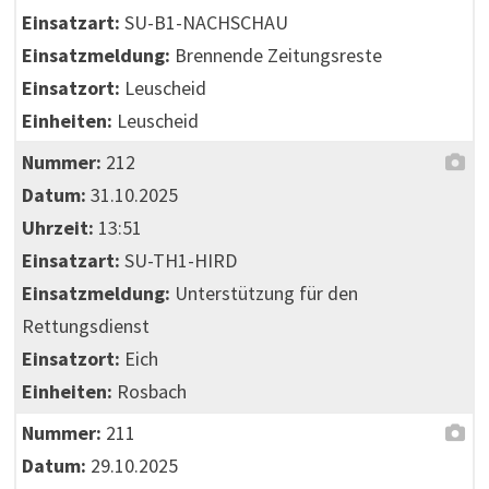
Einsatzart:
SU-B1-NACHSCHAU
Einsatzmeldung:
Brennende Zeitungsreste
Einsatzort:
Leuscheid
Einheiten:
Leuscheid
Nummer:
212
Datum:
31.10.2025
Uhrzeit:
13:51
Einsatzart:
SU-TH1-HIRD
Einsatzmeldung:
Unterstützung für den
Rettungsdienst
Einsatzort:
Eich
Einheiten:
Rosbach
Nummer:
211
Datum:
29.10.2025