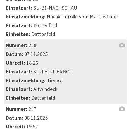
Einsatzart:
SU-B1-NACHSCHAU
Einsatzmeldung:
Nachkontrolle vom Martinsfeuer
Einsatzort:
Dattenfeld
Einheiten:
Dattenfeld
Nummer:
218
Datum:
07.11.2025
Uhrzeit:
18:26
Einsatzart:
SU-TH1-TIERNOT
Einsatzmeldung:
Tiernot
Einsatzort:
Altwindeck
Einheiten:
Dattenfeld
Nummer:
217
Datum:
06.11.2025
Uhrzeit:
19:57