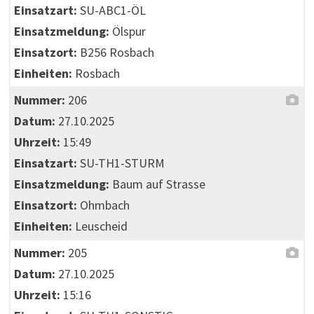
Einsatzart:
SU-ABC1-ÖL
Einsatzmeldung:
Ölspur
Einsatzort:
B256 Rosbach
Einheiten:
Rosbach
Nummer:
206
Datum:
27.10.2025
Uhrzeit:
15:49
Einsatzart:
SU-TH1-STURM
Einsatzmeldung:
Baum auf Strasse
Einsatzort:
Ohmbach
Einheiten:
Leuscheid
Nummer:
205
Datum:
27.10.2025
Uhrzeit:
15:16