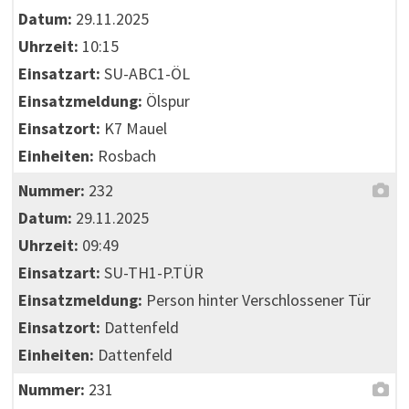
Datum:
29.11.2025
Uhrzeit:
10:15
Einsatzart:
SU-ABC1-ÖL
Einsatzmeldung:
Ölspur
Einsatzort:
K7 Mauel
Einheiten:
Rosbach
Nummer:
232
Datum:
29.11.2025
Uhrzeit:
09:49
Einsatzart:
SU-TH1-P.TÜR
Einsatzmeldung:
Person hinter Verschlossener Tür
Einsatzort:
Dattenfeld
Einheiten:
Dattenfeld
Nummer:
231