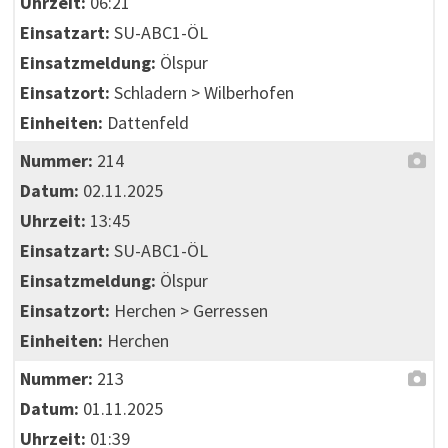
Uhrzeit:
06:21
Einsatzart:
SU-ABC1-ÖL
Einsatzmeldung:
Ölspur
Einsatzort:
Schladern > Wilberhofen
Einheiten:
Dattenfeld
Nummer:
214
Datum:
02.11.2025
Uhrzeit:
13:45
Einsatzart:
SU-ABC1-ÖL
Einsatzmeldung:
Ölspur
Einsatzort:
Herchen > Gerressen
Einheiten:
Herchen
Nummer:
213
Datum:
01.11.2025
Uhrzeit:
01:39