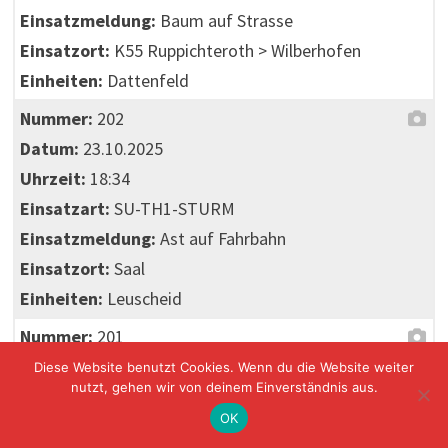
Einsatzmeldung:
Baum auf Strasse
Einsatzort:
K55 Ruppichteroth > Wilberhofen
Einheiten:
Dattenfeld
Nummer:
202
Datum:
23.10.2025
Uhrzeit:
18:34
Einsatzart:
SU-TH1-STURM
Einsatzmeldung:
Ast auf Fahrbahn
Einsatzort:
Saal
Einheiten:
Leuscheid
Nummer:
201
Datum:
23.10.2025
Diese Website benutzt Cookies. Wenn du die Website weiter
nutzt, gehen wir von deinem Einverständnis aus.
Uhrzeit:
15:24
OK
Einsatzart:
SU-TH1-STURM