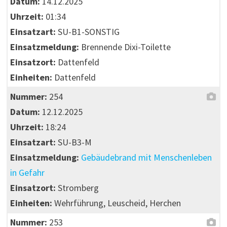
Datum:
14.12.2025
Uhrzeit:
01:34
Einsatzart:
SU-B1-SONSTIG
Einsatzmeldung:
Brennende Dixi-Toilette
Einsatzort:
Dattenfeld
Einheiten:
Dattenfeld
Nummer:
254
Datum:
12.12.2025
Uhrzeit:
18:24
Einsatzart:
SU-B3-M
Einsatzmeldung:
Gebäudebrand mit Menschenleben
in Gefahr
Einsatzort:
Stromberg
Einheiten:
Wehrführung, Leuscheid, Herchen
Nummer:
253