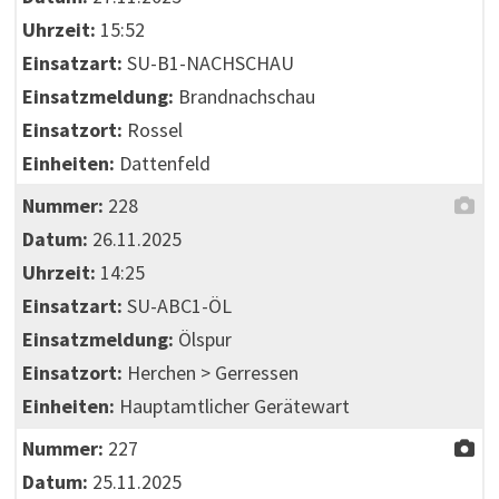
Uhrzeit:
15:52
Einsatzart:
SU-B1-NACHSCHAU
Einsatzmeldung:
Brandnachschau
Einsatzort:
Rossel
Einheiten:
Dattenfeld
Nummer:
228
Datum:
26.11.2025
Uhrzeit:
14:25
Einsatzart:
SU-ABC1-ÖL
Einsatzmeldung:
Ölspur
Einsatzort:
Herchen > Gerressen
Einheiten:
Hauptamtlicher Gerätewart
Nummer:
227
Datum:
25.11.2025