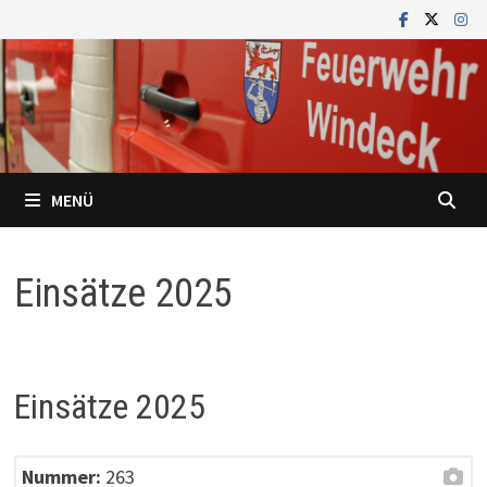
Zum
Inhalt
springen
MENÜ
Einsätze 2025
Einsätze 2025
Nummer:
263