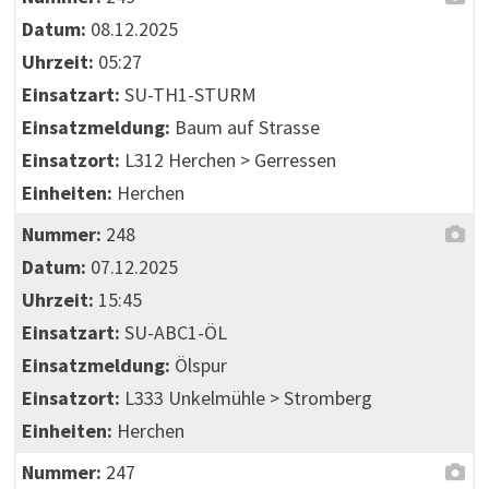
Datum:
08.12.2025
Uhrzeit:
05:27
Einsatzart:
SU-TH1-STURM
Einsatzmeldung:
Baum auf Strasse
Einsatzort:
L312 Herchen > Gerressen
Einheiten:
Herchen
Nummer:
248
Datum:
07.12.2025
Uhrzeit:
15:45
Einsatzart:
SU-ABC1-ÖL
Einsatzmeldung:
Ölspur
Einsatzort:
L333 Unkelmühle > Stromberg
Einheiten:
Herchen
Nummer:
247