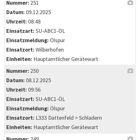
Nummer:
251
Datum:
09.12.2025
Uhrzeit:
08:48
Einsatzart:
SU-ABC1-ÖL
Einsatzmeldung:
Ölspur
Einsatzort:
Wilberhofen
Einheiten:
Hauptamtlicher Gerätewart
Nummer:
250
Datum:
08.12.2025
Uhrzeit:
09:56
Einsatzart:
SU-ABC1-ÖL
Einsatzmeldung:
Ölspur
Einsatzort:
L333 Dattenfeld > Schladern
Einheiten:
Hauptamtlicher Gerätewart
Nummer:
249