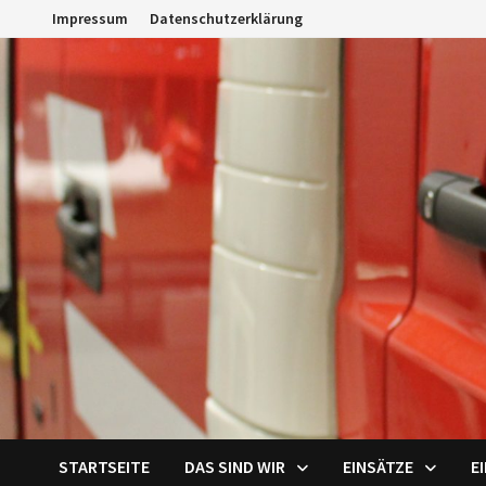
Zum
Impressum
Datenschutzerklärung
Inhalt
springen
STARTSEITE
DAS SIND WIR
EINSÄTZE
E