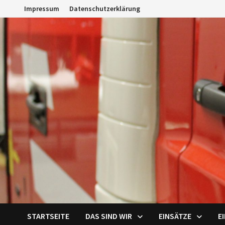
Zum
Impressum
Datenschutzerklärung
Inhalt
springen
STARTSEITE
DAS SIND WIR
EINSÄTZE
E