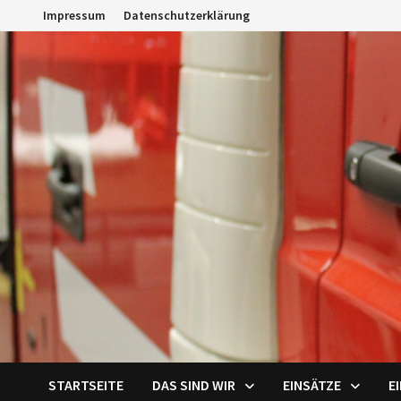
Zum
Impressum
Datenschutzerklärung
Inhalt
springen
STARTSEITE
DAS SIND WIR
EINSÄTZE
E