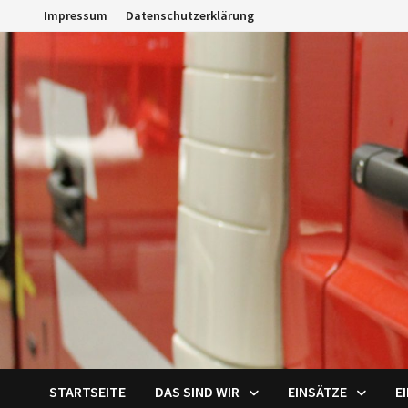
Zum
Impressum
Datenschutzerklärung
Inhalt
springen
STARTSEITE
DAS SIND WIR
EINSÄTZE
E