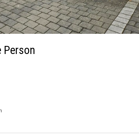
e Person
n