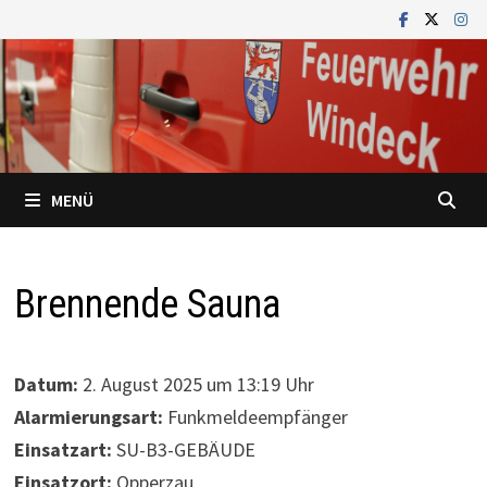
Zum
Inhalt
springen
MENÜ
Brennende Sauna
Datum:
2. August 2025 um 13:19 Uhr
Alarmierungsart:
Funkmeldeempfänger
Einsatzart:
SU-B3-GEBÄUDE
Einsatzort:
Opperzau