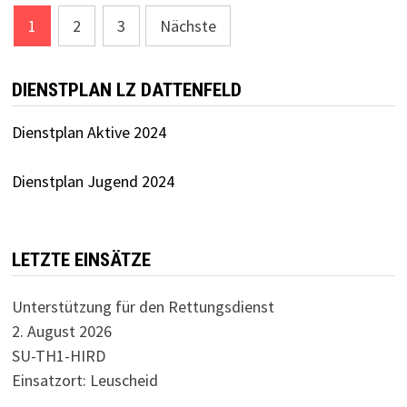
Seitennummerierung
1
2
3
Nächste
der
Beiträge
DIENSTPLAN LZ DATTENFELD
Dienstplan Aktive 2024
Dienstplan Jugend 2024
LETZTE EINSÄTZE
Unterstützung für den Rettungsdienst
2. August 2026
SU-TH1-HIRD
Einsatzort: Leuscheid