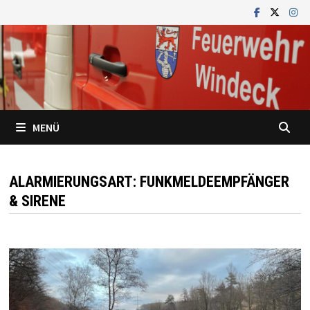
Zum
Inhalt
springen
MENÜ
ALARMIERUNGSART:
FUNKMELDEEMPFÄNGER
& SIRENE