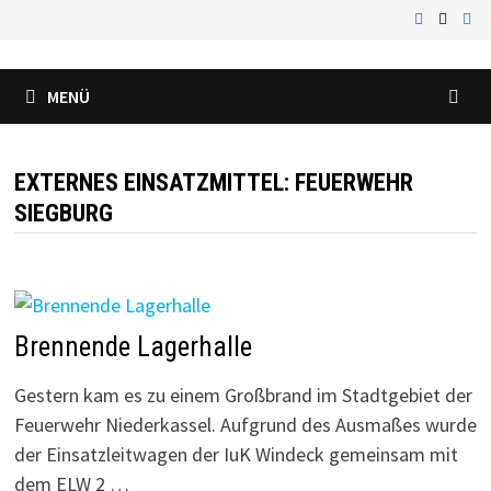
Zum
Inhalt
springen
MENÜ
EXTERNES EINSATZMITTEL:
FEUERWEHR
SIEGBURG
Brennende Lagerhalle
Gestern kam es zu einem Großbrand im Stadtgebiet der
Feuerwehr Niederkassel. Aufgrund des Ausmaßes wurde
der Einsatzleitwagen der IuK Windeck gemeinsam mit
dem ELW 2 …