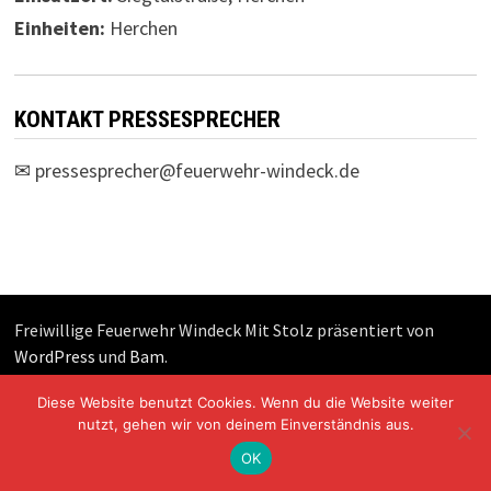
Einheiten:
Herchen
KONTAKT PRESSESPRECHER
✉
pressesprecher@feuerwehr-windeck.de
Freiwillige Feuerwehr Windeck Mit Stolz präsentiert von
WordPress
und
Bam
.
Diese Website benutzt Cookies. Wenn du die Website weiter
nutzt, gehen wir von deinem Einverständnis aus.
OK