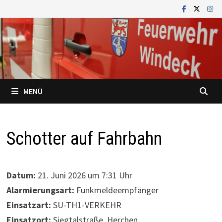
Zum
Inhalt
springen
MENÜ
Schotter auf Fahrbahn
Datum:
21. Juni 2026 um 7:31 Uhr
Alarmierungsart:
Funkmeldeempfänger
Einsatzart:
SU-TH1-VERKEHR
Einsatzort:
Siegtalstraße, Herchen