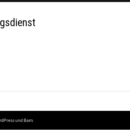
ngsdienst
rdPress
und
Bam
.