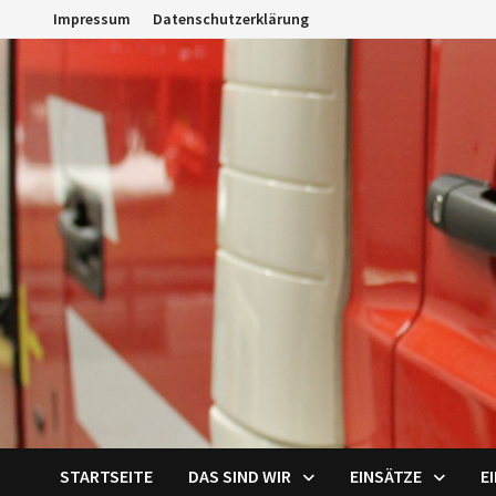
Zum
Impressum
Datenschutzerklärung
Inhalt
springen
STARTSEITE
DAS SIND WIR
EINSÄTZE
E