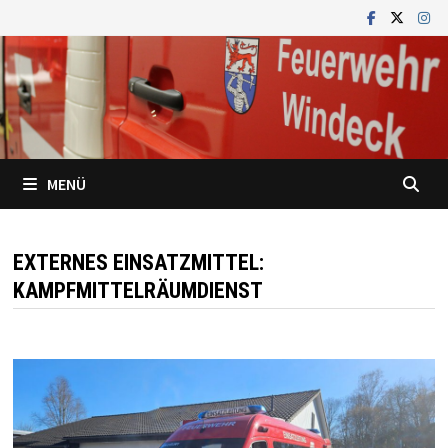
Zum
Inhalt
springen
MENÜ
EXTERNES EINSATZMITTEL:
KAMPFMITTELRÄUMDIENST