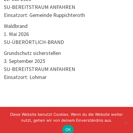
SU-BEREITSTRAUM ANFAHREN
Einsatzort: Gemeinde Ruppichteroth
Waldbrand
1. Mai 2026
SU-ÜBERÖRTLICH-BRAND
Grundschutz sicherstellen
3. September 2025
SU-BEREITSTRAUM ANFAHREN
Einsatzort: Lohmar
Diese Website benutzt Cookies. Wenn du die Website weiter
nutzt, gehen wir von deinem Einverständnis aus.
Freiwillige Feuerwehr Windeck Mit Stolz präsentiert von
WordPress
und
Bam
.
OK