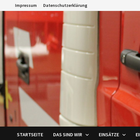
Zum
Impressum
Datenschutzerklärung
Inhalt
springen
STARTSEITE
DAS SIND WIR
EINSÄTZE
E