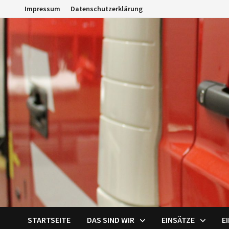
Zum
Impressum
Datenschutzerklärung
Inhalt
springen
STARTSEITE
DAS SIND WIR
EINSÄTZE
E