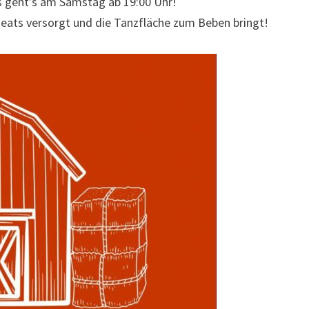
s geht’s am Samstag ab 19:00 Uhr!
 Beats versorgt und die Tanzfläche zum Beben bringt!