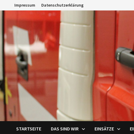
Zum
Impressum
Datenschutzerklärung
Inhalt
springen
STARTSEITE
DAS SIND WIR
EINSÄTZE
E