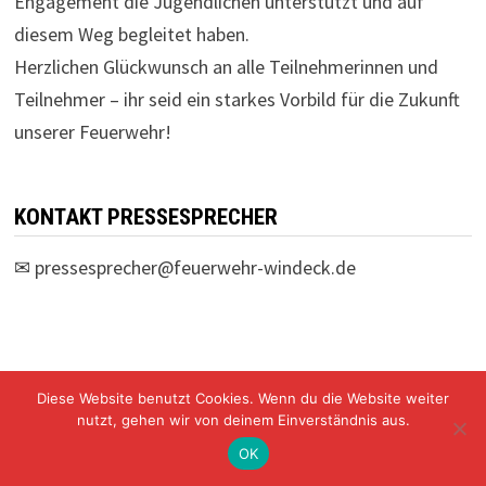
Engagement die Jugendlichen unterstützt und auf
diesem Weg begleitet haben.
Herzlichen Glückwunsch an alle Teilnehmerinnen und
Teilnehmer – ihr seid ein starkes Vorbild für die Zukunft
unserer Feuerwehr!
KONTAKT PRESSESPRECHER
✉
pressesprecher@feuerwehr-windeck.de
Diese Website benutzt Cookies. Wenn du die Website weiter
nutzt, gehen wir von deinem Einverständnis aus.
Freiwillige Feuerwehr Windeck Mit Stolz präsentiert von
WordPress
und
Bam
.
OK