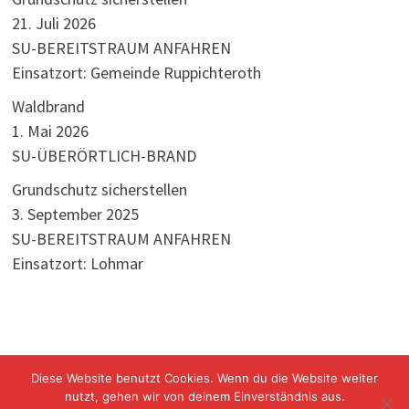
21. Juli 2026
SU-BEREITSTRAUM ANFAHREN
Einsatzort: Gemeinde Ruppichteroth
Waldbrand
1. Mai 2026
SU-ÜBERÖRTLICH-BRAND
Grundschutz sicherstellen
3. September 2025
SU-BEREITSTRAUM ANFAHREN
Einsatzort: Lohmar
Diese Website benutzt Cookies. Wenn du die Website weiter
nutzt, gehen wir von deinem Einverständnis aus.
Freiwillige Feuerwehr Windeck Mit Stolz präsentiert von