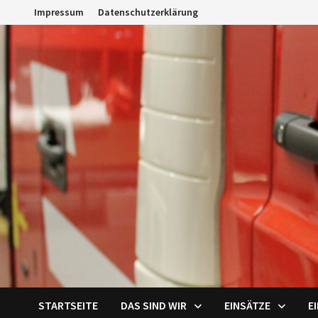
Zum
Impressum
Datenschutzerklärung
Inhalt
springen
STARTSEITE
DAS SIND WIR
EINSÄTZE
E