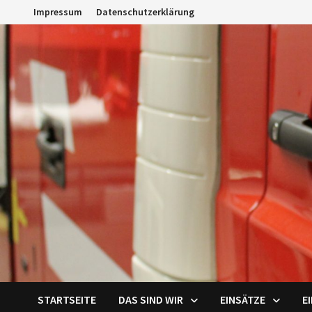
Zum
Impressum
Datenschutzerklärung
Inhalt
springen
STARTSEITE
DAS SIND WIR
EINSÄTZE
E