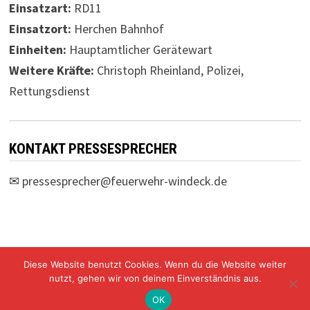
Einsatzart:
RD11
Einsatzort:
Herchen Bahnhof
Einheiten:
Hauptamtlicher Gerätewart
Weitere Kräfte:
Christoph Rheinland, Polizei,
Rettungsdienst
KONTAKT PRESSESPRECHER
✉
pressesprecher@feuerwehr-windeck.de
Diese Website benutzt Cookies. Wenn du die Website weiter
nutzt, gehen wir von deinem Einverständnis aus.
Freiwillige Feuerwehr Windeck Mit Stolz präsentiert von
WordPress
und
Bam
.
OK