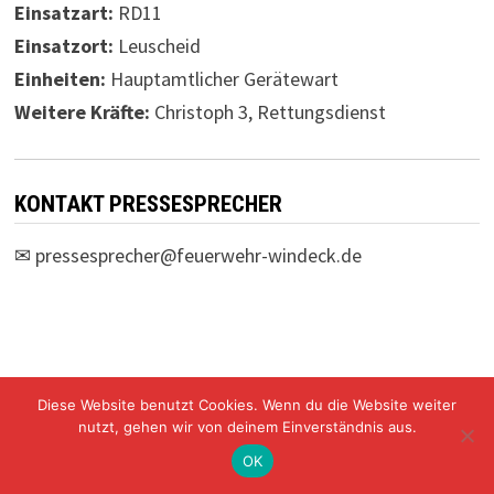
Einsatzart:
RD11
Einsatzort:
Leuscheid
Einheiten:
Hauptamtlicher Gerätewart
Weitere Kräfte:
Christoph 3, Rettungsdienst
KONTAKT PRESSESPRECHER
✉
pressesprecher@feuerwehr-windeck.de
Diese Website benutzt Cookies. Wenn du die Website weiter
Freiwillige Feuerwehr Windeck Mit Stolz präsentiert von
nutzt, gehen wir von deinem Einverständnis aus.
WordPress
und
Bam
.
OK