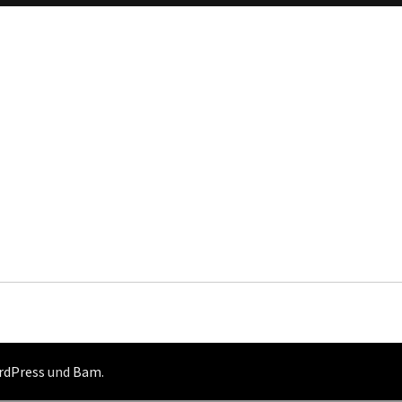
rdPress
und
Bam
.