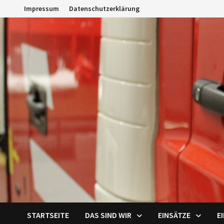
Zum
Impressum
Datenschutzerklärung
Inhalt
springen
STARTSEITE
DAS SIND WIR
EINSÄTZE
E