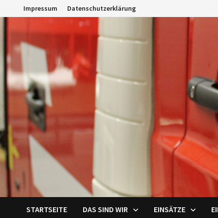
Zum
Impressum
Datenschutzerklärung
Inhalt
springen
STARTSEITE
DAS SIND WIR
EINSÄTZE
E