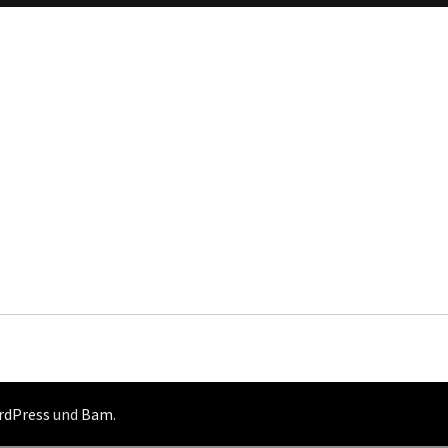
rdPress
und
Bam
.