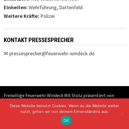
Einheiten:
Wehrführung, Dattenfeld
Weitere Kräfte:
Polizei
KONTAKT PRESSESPRECHER
✉
pressesprecher@feuerwehr-windeck.de
Freiwillige Feuerwehr Windeck Mit Stolz präsentiert von
WordPress
und
Bam
.
Diese Website benutzt Cookies. Wenn du die Website weiter
nutzt, gehen wir von deinem Einverständnis aus.
OK