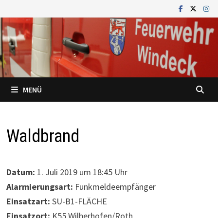
Zum
Inhalt
springen
MENÜ
Waldbrand
Datum:
1. Juli 2019 um 18:45 Uhr
Alarmierungsart:
Funkmeldeempfänger
Einsatzart:
SU-B1-FLÄCHE
Einsatzort:
K55 Wilberhofen/Roth