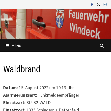
Zum
Inhalt
springen
MENÜ
Waldbrand
Datum:
15. August 2022 um 19:13 Uhr
Alarmierungsart:
Funkmeldeempfänger
Einsatzart:
SU-B2-WALD
Einsatzort:
L333 Schladern > Dattenfeld