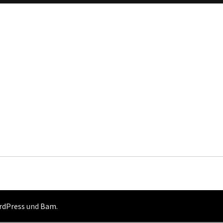
rdPress
und
Bam
.