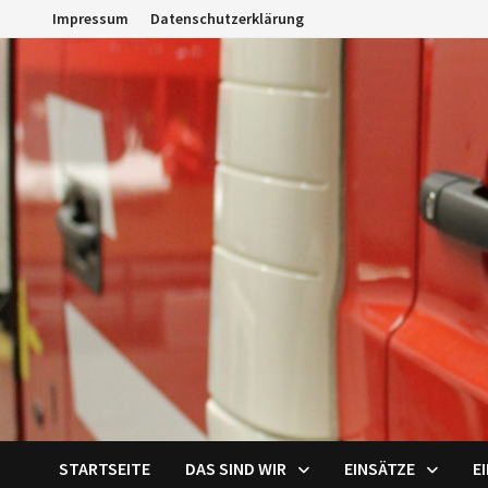
Zum
Impressum
Datenschutzerklärung
Inhalt
springen
STARTSEITE
DAS SIND WIR
EINSÄTZE
E