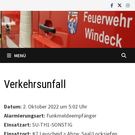
Zum
Inhalt
springen
MENÜ
Verkehrsunfall
Datum:
2. Oktober 2022 um 5:02 Uhr
Alarmierungsart:
Funkmeldeempfänger
Einsatzart:
SU-TH1-SONSTIG
Einsatzort:
K7 Leuscheid > Abzw. Saal/Locksiefen