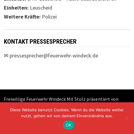
Einheiten:
Leuscheid
Weitere Kräfte:
Polizei
KONTAKT PRESSESPRECHER
✉
pressesprecher@feuerwehr-windeck.de
Freiwillige Feuerwehr Windeck Mit Stolz präsentiert von
WordPress
und
Bam
.
Diese Website benutzt Cookies. Wenn du die Website weiter
nutzt, gehen wir von deinem Einverständnis aus.
OK