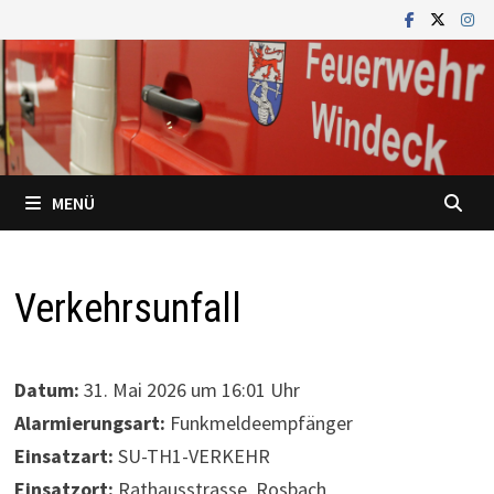
Zum
Inhalt
springen
MENÜ
Verkehrsunfall
Datum:
31. Mai 2026 um 16:01 Uhr
Alarmierungsart:
Funkmeldeempfänger
Einsatzart:
SU-TH1-VERKEHR
Einsatzort:
Rathausstrasse, Rosbach