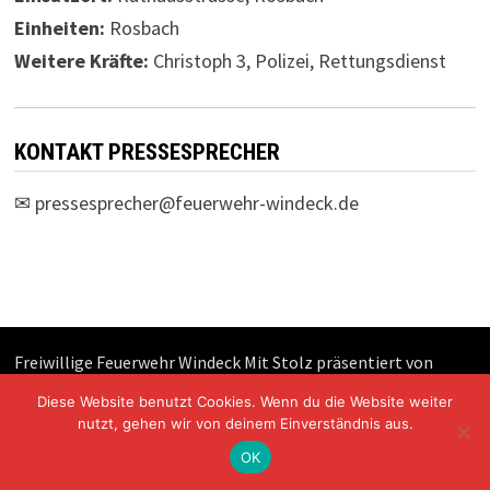
Einheiten:
Rosbach
Weitere Kräfte:
Christoph 3, Polizei, Rettungsdienst
KONTAKT PRESSESPRECHER
✉
pressesprecher@feuerwehr-windeck.de
Freiwillige Feuerwehr Windeck Mit Stolz präsentiert von
WordPress
und
Bam
.
Diese Website benutzt Cookies. Wenn du die Website weiter
nutzt, gehen wir von deinem Einverständnis aus.
OK