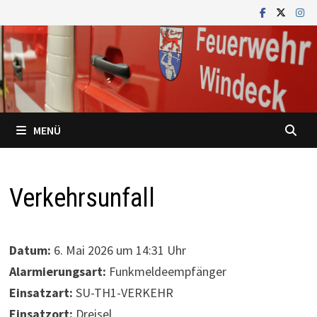
Zum
Inhalt
springen
MENÜ
Verkehrsunfall
Datum:
6. Mai 2026 um 14:31 Uhr
Alarmierungsart:
Funkmeldeempfänger
Einsatzart:
SU-TH1-VERKEHR
Einsatzort:
Dreisel