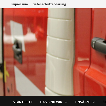
Zum
Impressum
Datenschutzerklärung
Inhalt
springen
STARTSEITE
DAS SIND WIR
EINSÄTZE
E