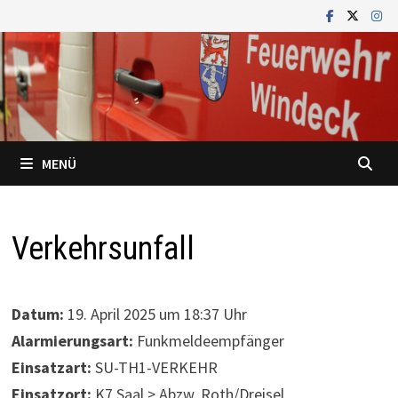
Zum
Inhalt
springen
MENÜ
Verkehrsunfall
Datum:
19. April 2025 um 18:37 Uhr
Alarmierungsart:
Funkmeldeempfänger
Einsatzart:
SU-TH1-VERKEHR
Einsatzort:
K7 Saal > Abzw. Roth/Dreisel