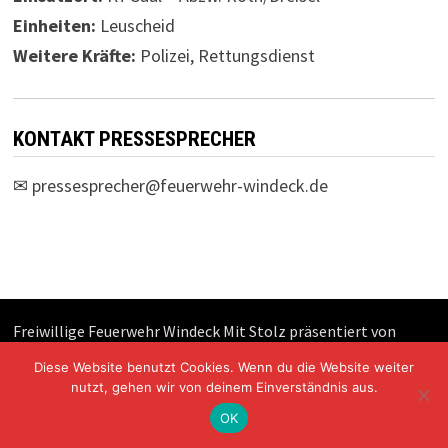
Einheiten:
Leuscheid
Weitere Kräfte:
Polizei, Rettungsdienst
KONTAKT PRESSESPRECHER
✉
pressesprecher@feuerwehr-windeck.de
Freiwillige Feuerwehr Windeck Mit Stolz präsentiert von
WordPress
und
Bam
.
Diese Website benutzt Cookies. Wenn du die Website weiter
nutzt, gehen wir von deinem Einverständnis aus.
OK