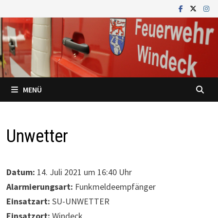
Zum
Inhalt
springen
MENÜ
Unwetter
Datum:
14. Juli 2021 um 16:40 Uhr
Alarmierungsart:
Funkmeldeempfänger
Einsatzart:
SU-UNWETTER
Einsatzort:
Windeck