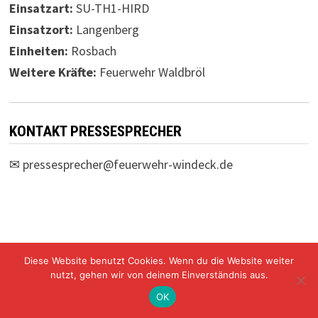
Einsatzart:
SU-TH1-HIRD
Einsatzort:
Langenberg
Einheiten:
Rosbach
Weitere Kräfte:
Feuerwehr Waldbröl
KONTAKT PRESSESPRECHER
✉
pressesprecher@feuerwehr-windeck.de
Diese Website benutzt Cookies. Wenn du die Website weiter
Freiwillige Feuerwehr Windeck Mit Stolz präsentiert von
nutzt, gehen wir von deinem Einverständnis aus.
WordPress
und
Bam
.
OK