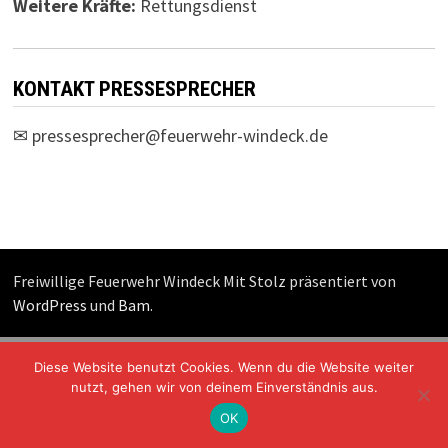
Weitere Kräfte:
Rettungsdienst
KONTAKT PRESSESPRECHER
✉
pressesprecher@feuerwehr-windeck.de
Freiwillige Feuerwehr Windeck Mit Stolz präsentiert von
WordPress
und
Bam
.
Diese Website benutzt Cookies. Wenn du die Website weiter
nutzt, gehen wir von deinem Einverständnis aus.
OK