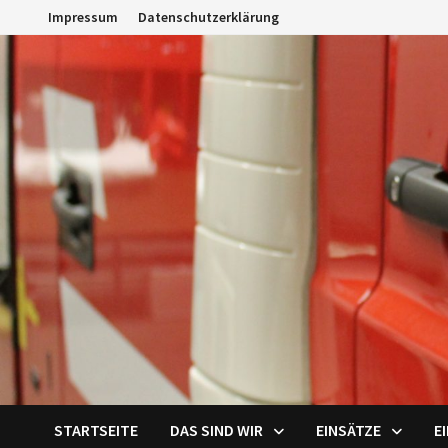
Zum
Impressum
Datenschutzerklärung
Inhalt
springen
STARTSEITE
DAS SIND WIR
EINSÄTZE
E