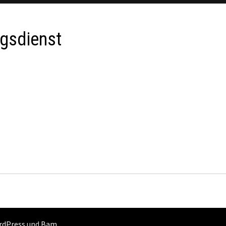
ngsdienst
rdPress
und
Bam
.