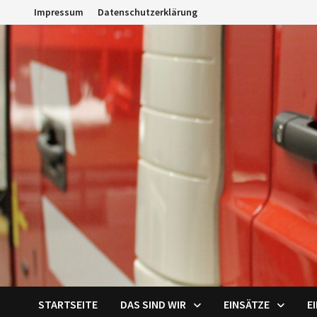
Zum
Impressum
Datenschutzerklärung
Inhalt
springen
STARTSEITE
DAS SIND WIR
EINSÄTZE
E