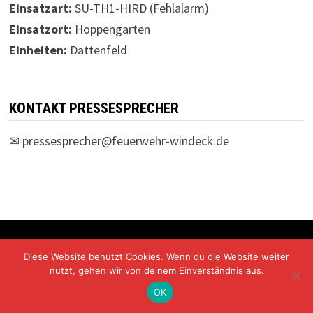
Einsatzart:
SU-TH1-HIRD (Fehlalarm)
Einsatzort:
Hoppengarten
Einheiten:
Dattenfeld
KONTAKT PRESSESPRECHER
✉
pressesprecher@feuerwehr-windeck.de
Freiwillige Feuerwehr Windeck Mit Stolz präsentiert von
Diese Website benutzt Cookies. Wenn du die Website weiter
WordPress
und
Bam
.
nutzt, gehen wir von deinem Einverständnis aus.
OK