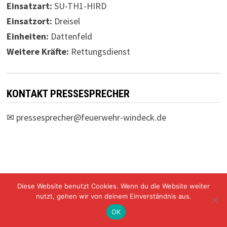
Einsatzart:
SU-TH1-HIRD
Einsatzort:
Dreisel
Einheiten:
Dattenfeld
Weitere Kräfte:
Rettungsdienst
KONTAKT PRESSESPRECHER
✉
pressesprecher@feuerwehr-windeck.de
Diese Website benutzt Cookies. Wenn du die Website weiter
Freiwillige Feuerwehr Windeck Mit Stolz präsentiert von
nutzt, gehen wir von deinem Einverständnis aus.
WordPress
und
Bam
.
OK