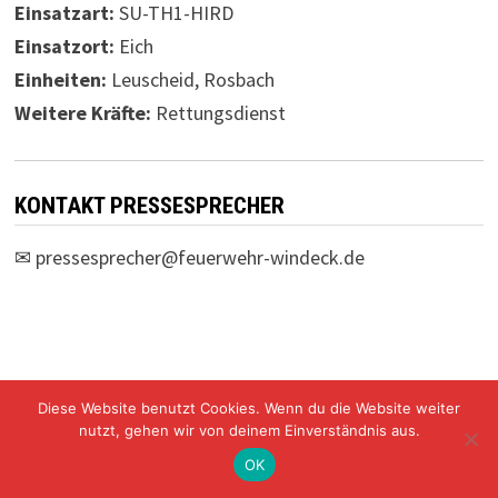
Einsatzart:
SU-TH1-HIRD
Einsatzort:
Eich
Einheiten:
Leuscheid, Rosbach
Weitere Kräfte:
Rettungsdienst
KONTAKT PRESSESPRECHER
✉
pressesprecher@feuerwehr-windeck.de
Diese Website benutzt Cookies. Wenn du die Website weiter
Freiwillige Feuerwehr Windeck Mit Stolz präsentiert von
nutzt, gehen wir von deinem Einverständnis aus.
WordPress
und
Bam
.
OK