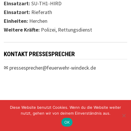
Einsatzart:
SU-TH1-HIRD
Einsatzort:
Rieferath
Einheiten:
Herchen
Weitere Kräfte:
Polizei, Rettungsdienst
KONTAKT PRESSESPRECHER
✉
pressesprecher@feuerwehr-windeck.de
Diese Website benutzt Cookies. Wenn du die Website weiter
Freiwillige Feuerwehr Windeck Mit Stolz präsentiert von
nutzt, gehen wir von deinem Einverständnis aus.
WordPress
und
Bam
.
OK