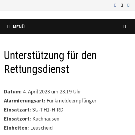
Zum
Inhalt
springen
MENÜ
Unterstützung für den
Rettungsdienst
Datum:
4. April 2023 um 23:19 Uhr
Alarmierungsart:
Funkmeldeempfänger
Einsatzart:
SU-TH1-HIRD
Einsatzort:
Kuchhausen
Einheiten:
Leuscheid