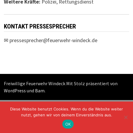
Weitere Kräfte:
Polizei, Rettungsdienst
KONTAKT PRESSESPRECHER
✉
pressesprecher@feuerwehr-windeck.de
Freiwillige Feuerwehr Windeck Mit Stolz präsentiert von
WordPress
und
Bam
.
Diese Website benutzt Cookies. Wenn du die Website weiter
nutzt, gehen wir von deinem Einverständnis aus.
OK