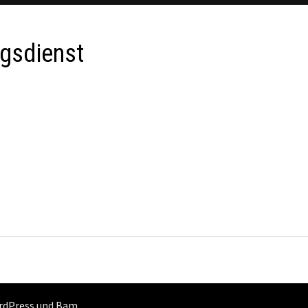
ngsdienst
rdPress
und
Bam
.