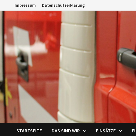
Zum
Impressum
Datenschutzerklärung
Inhalt
springen
STARTSEITE
DAS SIND WIR
EINSÄTZE
E