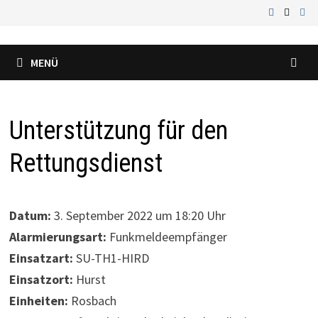
Zum
Inhalt
springen
MENÜ
Unterstützung für den
Rettungsdienst
Datum:
3. September 2022 um 18:20 Uhr
Alarmierungsart:
Funkmeldeempfänger
Einsatzart:
SU-TH1-HIRD
Einsatzort:
Hurst
Einheiten:
Rosbach