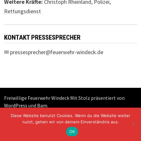
Weitere Kräfte:
Christoph Rheinland, Polizei,
Rettungsdienst
KONTAKT PRESSESPRECHER
✉
pressesprecher@feuerwehr-windeck.de
Freiwillige Feuerwehr Windeck Mit Stolz präsentiert von
WordPress
und
Bam
.
Diese Website benutzt Cookies. Wenn du die Website weiter
nutzt, gehen wir von deinem Einverständnis aus.
OK