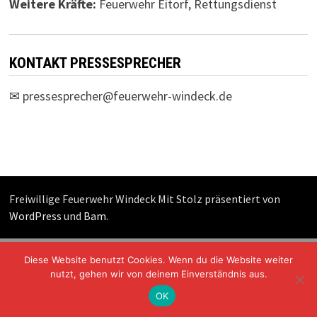
Weitere Kräfte:
Feuerwehr Eitorf, Rettungsdienst
KONTAKT PRESSESPRECHER
✉
pressesprecher@feuerwehr-windeck.de
Freiwillige Feuerwehr Windeck Mit Stolz präsentiert von
WordPress
und
Bam
.
Diese Website benutzt Cookies. Wenn du die Website weiter
nutzt, gehen wir von deinem Einverständnis aus.
OK