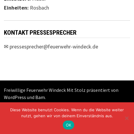
Einheiten:
Rosbach
KONTAKT PRESSESPRECHER
✉
pressesprecher@feuerwehr-windeck.de
Freiwillige Feuerwehr Windeck Mit Stolz präsentiert von
WordPress
und
Bam
.
Diese Website benutzt Cookies. Wenn du die Website weiter
nutzt, gehen wir von deinem Einverständnis aus.
OK