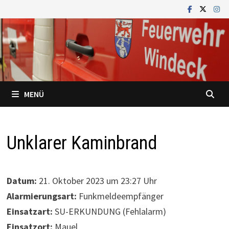
Zum
Inhalt
springen
MENÜ
Unklarer Kaminbrand
Datum:
21. Oktober 2023 um 23:27 Uhr
Alarmierungsart:
Funkmeldeempfänger
Einsatzart:
SU-ERKUNDUNG (Fehlalarm)
Einsatzort:
Mauel