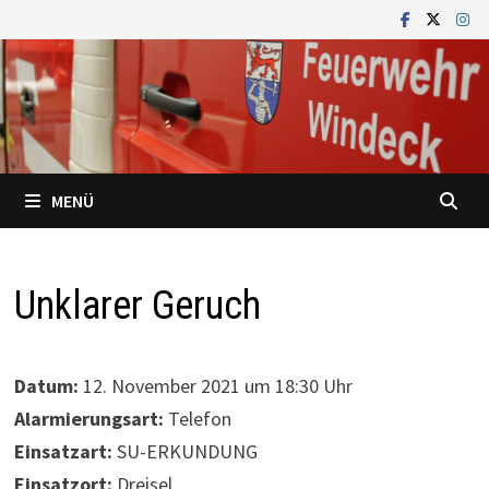
Zum
Inhalt
springen
MENÜ
Unklarer Geruch
Datum:
12. November 2021 um 18:30 Uhr
Alarmierungsart:
Telefon
Einsatzart:
SU-ERKUNDUNG
Einsatzort:
Dreisel