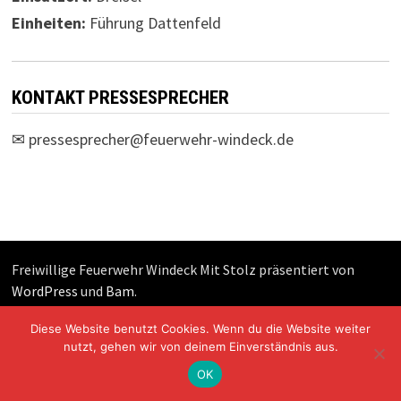
Einheiten:
Führung Dattenfeld
KONTAKT PRESSESPRECHER
✉
pressesprecher@feuerwehr-windeck.de
Freiwillige Feuerwehr Windeck Mit Stolz präsentiert von
WordPress
und
Bam
.
Diese Website benutzt Cookies. Wenn du die Website weiter
nutzt, gehen wir von deinem Einverständnis aus.
OK