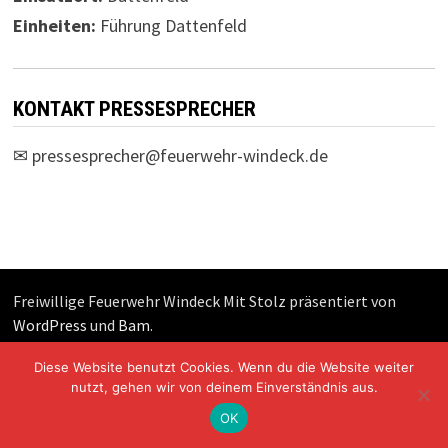
Einheiten:
Führung Dattenfeld
KONTAKT PRESSESPRECHER
✉
pressesprecher@feuerwehr-windeck.de
Freiwillige Feuerwehr Windeck Mit Stolz präsentiert von
WordPress
und
Bam
.
Diese Website benutzt Cookies. Wenn du die Website weiter
nutzt, gehen wir von deinem Einverständnis aus.
OK