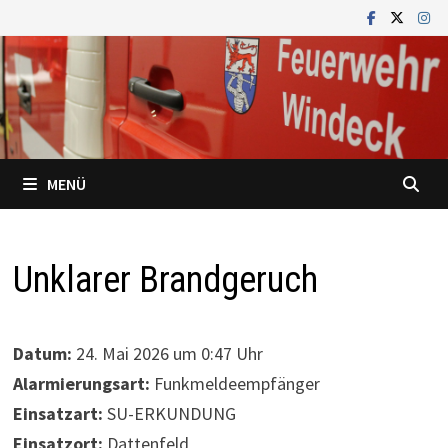
Zum
Inhalt
springen
MENÜ
Unklarer Brandgeruch
Datum:
24. Mai 2026 um 0:47 Uhr
Alarmierungsart:
Funkmeldeempfänger
Einsatzart:
SU-ERKUNDUNG
Einsatzort:
Dattenfeld