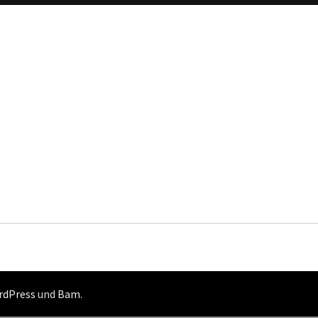
rdPress
und
Bam
.