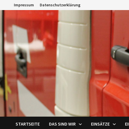
Zum
Impressum
Datenschutzerklärung
Inhalt
springen
STARTSEITE
DAS SIND WIR
EINSÄTZE
E