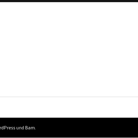
rdPress
und
Bam
.