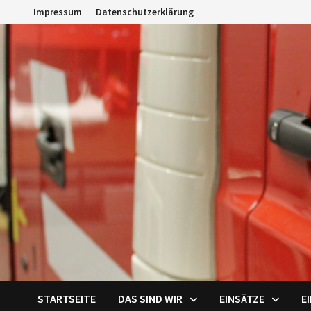
Zum
Impressum
Datenschutzerklärung
Inhalt
springen
STARTSEITE
DAS SIND WIR
EINSÄTZE
E