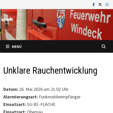
Zum
Inhalt
springen
MENÜ
Unklare Rauchentwicklung
Datum:
26. Mai 2026 um 21:02 Uhr
Alarmierungsart:
Funkmeldeempfänger
Einsatzart:
SU-B1-FLÄCHE
Einsatzort:
Obernau