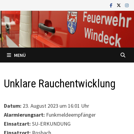
Zum
Inhalt
springen
MENÜ
Unklare Rauchentwicklung
Datum:
23. August 2023 um 16:01 Uhr
Alarmierungsart:
Funkmeldeempfänger
Einsatzart:
SU-ERKUNDUNG
Einsatzort:
Rosbach