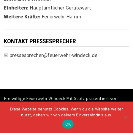
Einheiten:
Hauptamtlicher Gerätewart
Weitere Kräfte:
Feuerwehr Hamm
KONTAKT PRESSESPRECHER
✉
pressesprecher@feuerwehr-windeck.de
Freiwillige Feuerwehr Windeck Mit Stolz präsentiert von
WordPress
und
Bam
.
Diese Website benutzt Cookies. Wenn du die Website weiter
nutzt, gehen wir von deinem Einverständnis aus.
OK